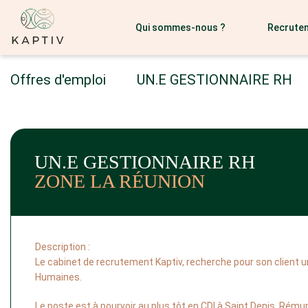
Qui sommes-nous ?
Recrute
Offres d'emploi
UN.E GESTIONNAIRE RH
UN.E GESTIONNAIRE RH
ZONE LA RÉUNION
Description :
Le cabinet de recrutement Kaptiv, recherche pour son client 
Humaines. 
Le poste est à pourvoir au plus tôt en CDI à Saint Denis. Rému