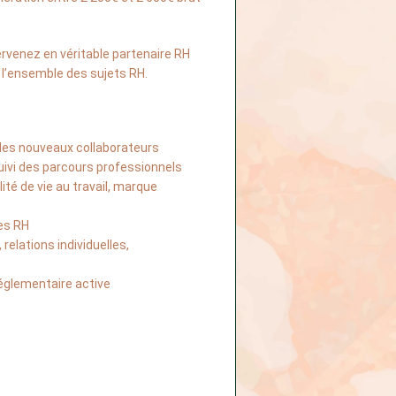
rvenez en véritable partenaire RH 
l’ensemble des sujets RH. 
 des nouveaux collaborateurs
ivi des parcours professionnels
ité de vie au travail, marque 
res RH
relations individuelles, 
 réglementaire active