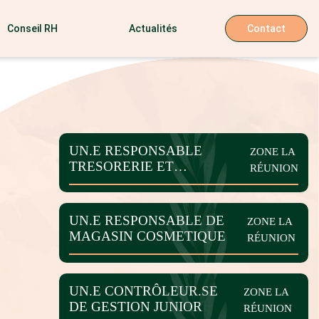
Conseil RH
Actualités
Contact
UN.E RESPONSABLE
ZONE LA
TRESORERIE ET
RÉUNION
COMPTABILITE CLIENTS
UN.E RESPONSABLE DE
ZONE LA
MAGASIN COSMETIQUE
RÉUNION
UN.E CONTRÔLEUR.SE
ZONE LA
DE GESTION JUNIOR
RÉUNION